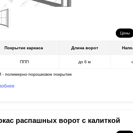
Цены
Покрытие каркаса
Длина ворот
Напо
ППП
до 6 м
П - полимерно-порошковое покрытие
робнее
ркас распашных ворот с калиткой