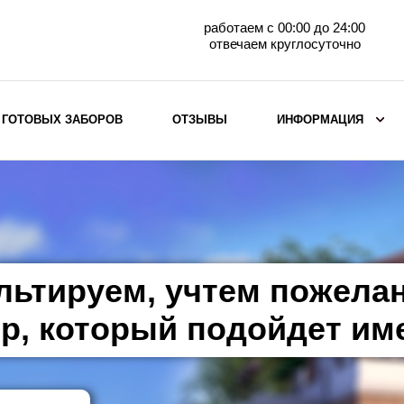
работаем с 00:00 до 24:00
отвечаем круглосуточно
 ГОТОВЫХ ЗАБОРОВ
ОТЗЫВЫ
ИНФОРМАЦИЯ
ВЫБОР ПО МАТЕРИАЛУ
Заборы с кирпичными столбами
Заборы из евроштакетника
горизонтального
льтируем, учтем пожела
Металлические заборы для дачи
Забор жалюзи с кирпичными столбами
р, который подойдет им
Металлические заборы
Металлические ограждения