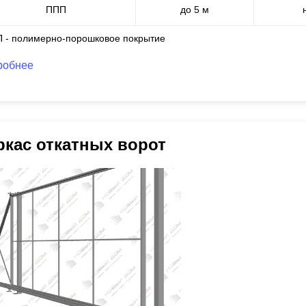
ППП
до 5 м
П - полимерно-порошковое покрытие
робнее
ркас откатных ворот