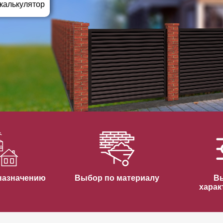
ВЫБОР ПО ХАРАКТЕРИСТИКАМ
 калькулятор
Горизонтальные заборы
Высокие заборы
Красивые, дизайнерские заборы
ВЫБОР ПО СПОСОБУ МОНТАЖА
Заборы под ключ
Готовые заборы
Комплекты заборов-лего "сделай сам"
Быстровозводимые заборы
назначению
Выбор по материалу
В
харак