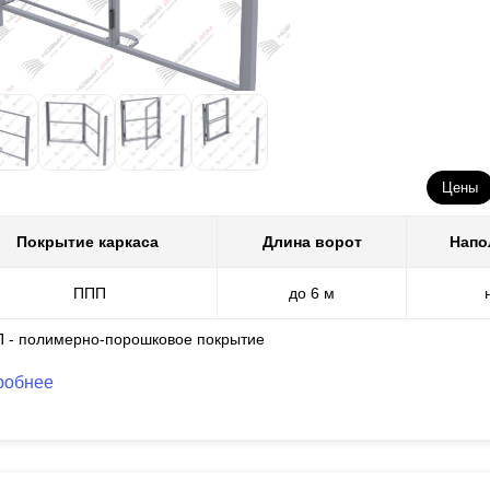
Цены
Покрытие каркаса
Длина ворот
Напо
ППП
до 6 м
П - полимерно-порошковое покрытие
робнее