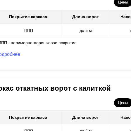
Цены
Покрытие каркаса
Длина ворот
Напо
ППП
до 5 м
ППП - полимерно-порошковое покрытие
одробнее
ркас откатных ворот с калиткой
Цены
Покрытие каркаса
Длина ворот
Напо