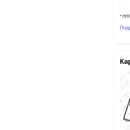
* ПП
Под
Ка