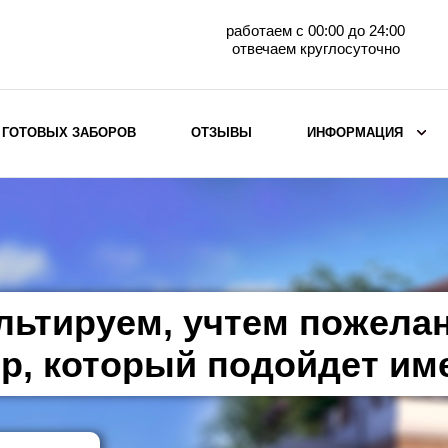
работаем с 00:00 до 24:00
отвечаем круглосуточно
 ГОТОВЫХ ЗАБОРОВ
ОТЗЫВЫ
ИНФОРМАЦИЯ
ВЫБОР ПО МАТЕРИАЛУ
Заборы с кирпичными столбами
Заборы из евроштакетника
горизонтального
льтируем, учтем пожела
Металлические заборы для дачи
Забор жалюзи с кирпичными столбами
р, который подойдет им
Металлические заборы
Металлические ограждения