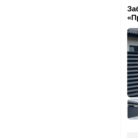
За
«П