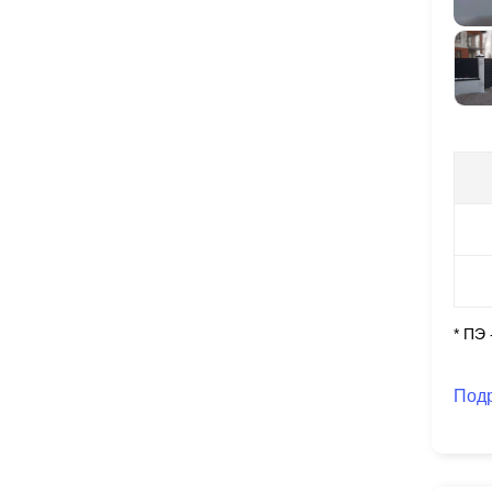
* ПЭ
Под