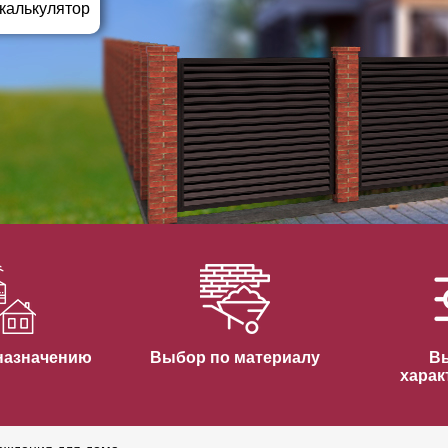
ВЫБОР ПО ХАРАКТЕРИСТИКАМ
 калькулятор
Горизонтальные заборы
Высокие заборы
Красивые, дизайнерские заборы
ВЫБОР ПО СПОСОБУ МОНТАЖА
Заборы под ключ
Готовые заборы
Комплекты заборов-лего "сделай сам"
Быстровозводимые заборы
назначению
Выбор по материалу
В
харак