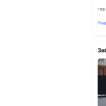
* ПЭ
Под
За