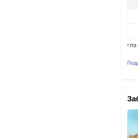
* ПЭ
Под
За