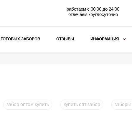
работаем с 00:00 до 24:00
отвечаем круглосуточно
 ГОТОВЫХ ЗАБОРОВ
ОТЗЫВЫ
ИНФОРМАЦИЯ
ВЫБОР ПО МАТЕРИАЛУ
Заборы с кирпичными столбами
Заборы из евроштакетника
горизонтального
Металлические заборы для дачи
Забор жалюзи с кирпичными столбами
забор оптом купить
купить опт забор
заборы 
Металлические заборы
Металлические ограждения