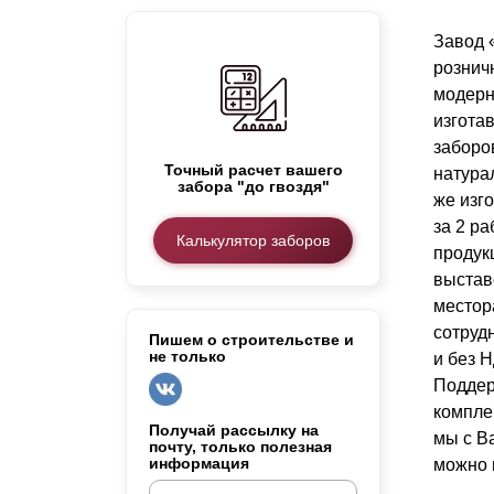
Заборы для дачи
Завод 
Элитные заборы для коттеджей
рознич
Заборы и ограждения для школ
модерн
Забор на участок 10 соток
изгота
Заборы и ограждения для дома
заборо
Точный расчет вашего
натура
забора "до гвоздя"
же изг
за 2 р
Калькулятор заборов
продук
выстав
местор
сотруд
Пишем о строительстве и
не только
и без 
Поддер
компле
Получай рассылку на
мы с В
почту, только полезная
информация
можно 