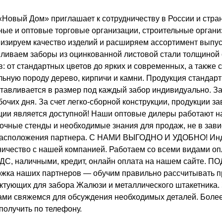
ВЫБОР ПО ХАРАКТЕРИСТИКАМ
«Новый Дом» приглашает к сотрудничеству в России и стра
Горизонтальные заборы
ные и оптовые торговые организации, строительные орган
Высокие заборы
изируем качество изделий и расширяем ассортимент выпус
Красивые, дизайнерские заборы
вливаем заборы из оцинкованной листовой стали толщиной о
в: от стандартных цветов до ярких и современных, а также
льную породу дерево, кирпичи и камни. Продукция стандартн
ВЫБОР ПО СПОСОБУ МОНТАЖА
отавливается в размер под каждый забор индивидуально. З
Заборы под ключ
абочих дня. За счет легко-сборной конструкции, продукции
Готовые заборы
ции является доступной! Наши оптовые дилеры работают на
Комплекты заборов-лего "сделай сам"
очные стенды и необходимые знания для продаж, не в зави
Быстровозводимые заборы
асположения партнера. С НАМИ ВЫГОДНО И УДОБНО! Инд
ничество с нашей компанией. Работаем со всеми видами оп
НДС, наличными, кредит, онлайн оплата на нашем сайт
жка наших партнеров — обучим правильно рассчитывать п
ктующих для забора Жалюзи и металлического штакетни
ами свяжемся для обсуждения необходимых деталей. Боле
получить по телефону.