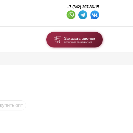
+7 (342) 207-36-15
Заказать звонок
позвоним за наш счет
ВЫБОР ПО ТИПУ
Модульные заборы и ограждения
Комбинированные заборы
Секционные заборы
купить опт
ВОРОТА И КАЛИТКИ
Ворота откатные
Ворота распашные
Каркасы ворот