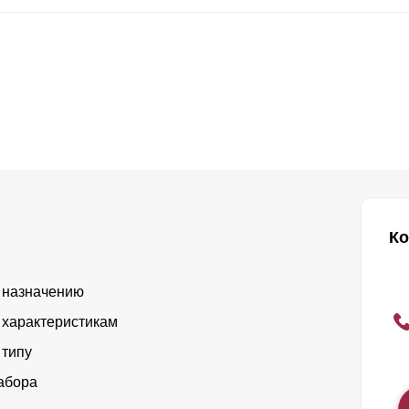
Ко
 назначению
 характеристикам
 типу
абора