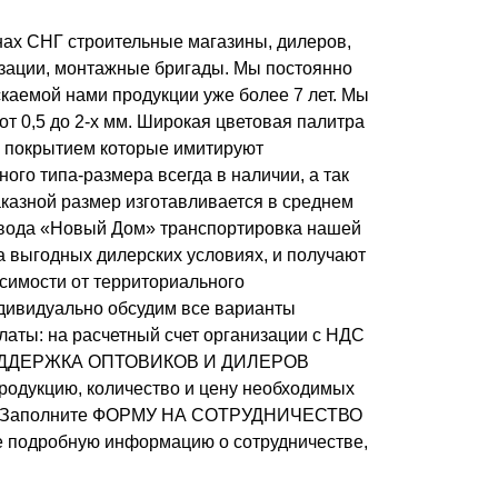
Калитки
нах СНГ строительные магазины, дилеров,
Входные группы
изации, монтажные бригады. Мы постоянно
Ворота складные гармошка
каемой нами продукции уже более 7 лет. Мы
т 0,5 до 2-х мм. Широкая цветовая палитра
 с покрытием которые имитируют
ВСЕ ДЛЯ ЗАБОРА
ого типа-размера всегда в наличии, а так
Панели для забора
аказной размер изготавливается в среднем
 завода «Новый Дом» транспортировка нашей
 выгодных дилерских условиях, и получают
симости от территориального
ивидуально обсудим все варианты
латы: на расчетный счет организации с НДС
е. ПОДДЕРЖКА ОПТОВИКОВ И ДИЛЕРОВ
родукцию, количество и цену необходимых
ка. Заполните ФОРМУ НА СОТРУДНИЧЕСТВО
е подробную информацию о сотрудничестве,