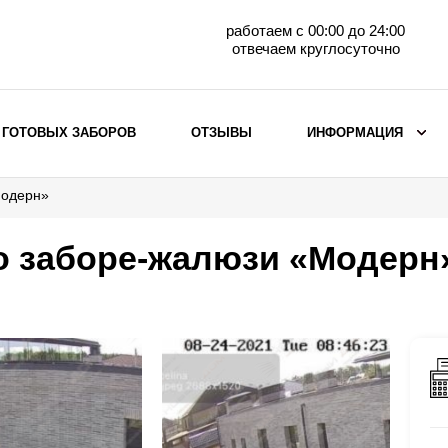
работаем с 00:00 до 24:00
отвечаем круглосуточно
 ГОТОВЫХ ЗАБОРОВ
ОТЗЫВЫ
ИНФОРМАЦИЯ
Модерн»
ВЫБОР ПО МАТЕРИАЛУ
Заборы с кирпичными столбами
о заборе-жалюзи «Модерн
Заборы из евроштакетника
горизонтального
Металлические заборы для дачи
Забор жалюзи с кирпичными столбами
Металлические заборы
Металлические ограждения