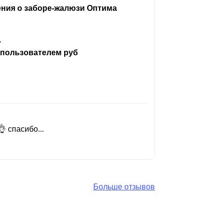
ения о заборе-жалюзи Оптима
ь
 пользователем руб
 спасибо...
Добрый день
Читать вес
Больше отзывов