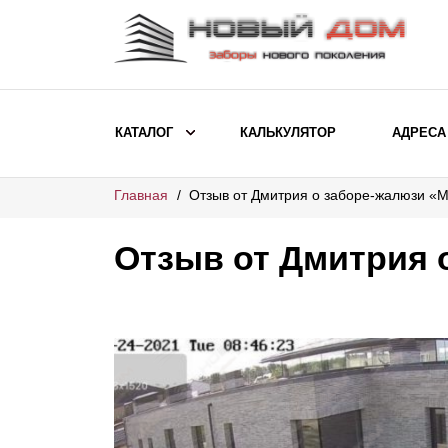
КАТАЛОГ
КАЛЬКУЛЯТОР
АДРЕСА
Главная
Отзыв от Дмитрия о заборе-жалюзи «
ВЫБОР ПО МОДЕЛИ
Заборы Ранчо
Отзыв от Дмитрия 
Заборы Хай-тек
Заборы Классика
Заборы Жалюзи
ВЫБОР ПО НАЗНАЧЕНИЮ
Заборы и ограждения для детских
садов