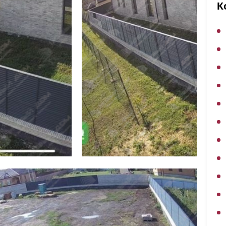
ВЫБОР ПО ХАРАКТЕРИСТИКАМ
К
Горизонтальные заборы
Высокие заборы
Красивые, дизайнерские заборы
ВЫБОР ПО СПОСОБУ МОНТАЖА
Заборы под ключ
Готовые заборы
Комплекты заборов-лего "сделай сам"
Быстровозводимые заборы