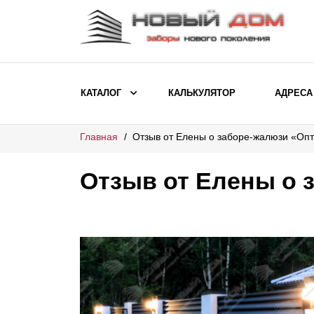
КАТАЛОГ
КАЛЬКУЛЯТОР
АДРЕСА
Главная
Отзыв от Елены о заборе-жалюзи «Оп
ВЫБОР ПО МОДЕЛИ
Заборы Ранчо
Отзыв от Елены о 
Заборы Хай-тек
Заборы Классика
Заборы Жалюзи
ВЫБОР ПО НАЗНАЧЕНИЮ
Заборы и ограждения для детских
садов