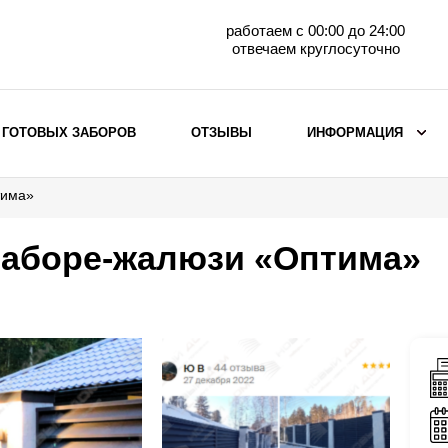
работаем с 00:00 до 24:00
отвечаем круглосуточно
 ГОТОВЫХ ЗАБОРОВ
ОТЗЫВЫ
ИНФОРМАЦИЯ
тима»
ВЫБОР ПО МАТЕРИАЛУ
Заборы с кирпичными столбами
заборе-жалюзи «Оптима»
Заборы из евроштакетника
горизонтального
Металлические заборы для дачи
Забор жалюзи с кирпичными столбами
Металлические заборы
Металлические ограждения