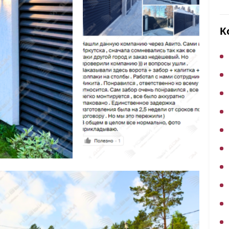
ВЫБОР ПО ХАРАКТЕРИСТИКАМ
Горизонтальные заборы
К
Высокие заборы
Красивые, дизайнерские заборы
ВЫБОР ПО СПОСОБУ МОНТАЖА
Заборы под ключ
Готовые заборы
Комплекты заборов-лего "сделай сам"
Быстровозводимые заборы