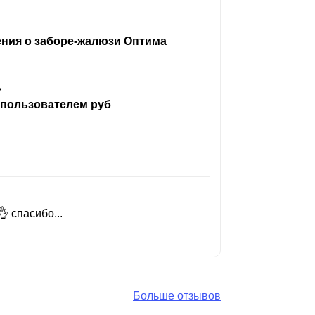
ения о заборе-жалюзи Оптима
ь
 пользователем руб
 спасибо...
Добрый день
Читать вес
Больше отзывов