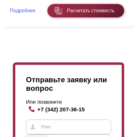
Подробнее
Расчитать стоимость
Усилитель представляет собой планку, которая
закрепляется на изнанке забора, чтобы ламели
(длиной более 1,5 м) не гнулись под собственным
весом. В действительности это единственный
параметр, на который повлияет видимость заклепок.
На эксплуатационные характеристики и функционал
забора они никакого влияния не оказывают, так что
выбор конструкции зависит только от вкусов самого
клиента.
Отправьте заявку или
вопрос
Что касается угла расположения ламелей, то все
зависит от того, что хозяин ожидает от всей
конструкции. Возможно, он захочет свободно
Или позвоните
просматривать всю улицу, открыв постороннему
+7 (342) 207-36-15
взгляду только возможность созерцать крышу дома и
чистое небо, чего можно достичь только при
расположении ламелей под определенным углом.
При желании, можно вообще закрыть любой обзор,