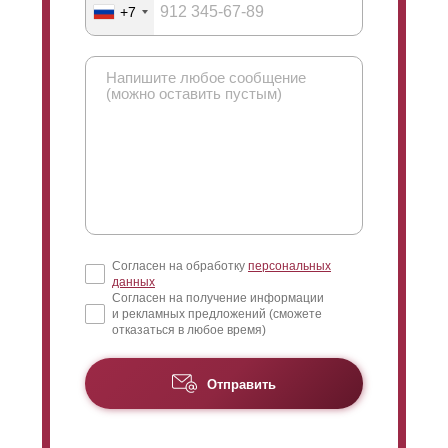
со стороны вашего участка. Если
нахлеста
нет, то
+7
заклепки, крепящие усилитель, становятся видны с
лицевой стороны. Видимость заклепок никак не
влияет на функциональность и эксплуатационные
характеристики забора, но кому-то это может
показаться не красивым. В этом случае заклепки
можно спрятать за
нахлестом
.
Согласен на обработку
персональных
данных
Согласен на получение информации
и рекламных предложений (сможете
отказаться в любое время)
Отправить