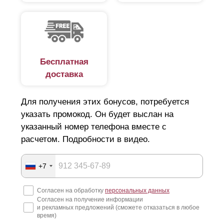
Бесплатная
доставка
Для получения этих бонусов, потребуется
указать промокод. Он будет выслан на
указанный номер телефона вместе с
Если в вариантах линейки «Стандарт», «Премиум» и
расчетом. Подробности в видео.
«
Оптима
» разница в дизайне достигается за счет
изменения высоты
ламелей
с сохранением Z-
профиля, то в модели «Люкс»
+7
высота
ламели
изменена за счет изменения
профиля. Эта особенность конструкции несколько
Согласен на обработку
персональных данных
повлияла на выполнение нахлеста при укладке.
Согласен на получение информации
и рекламных предложений (сможете отказаться в любое
время)