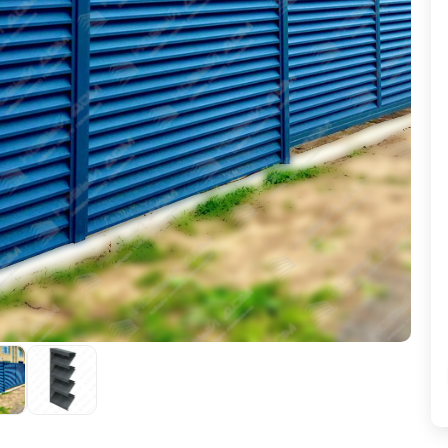
ВЫБОР ПО ХАРАКТЕРИСТИКАМ
Горизонтальные заборы
Высокие заборы
Красивые, дизайнерские заборы
ВЫБОР ПО СПОСОБУ МОНТАЖА
Заборы под ключ
Готовые заборы
Комплекты заборов-лего "сделай сам"
Быстровозводимые заборы