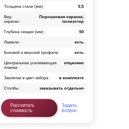
Толщина стали (мм) :
0,5
Калитки
Входные группы
Вид
Порошковая окраска;
Ворота складные гармошка
окраски :
полиэстер
Глубина секции (мм) :
50
ВСЕ ДЛЯ ЗАБОРА
Ламели :
есть
Панели для забора
Боковой и верхний профили :
есть
Центральная усиливающая
опционно
планка :
Заклепки в цвет забора :
в комплекте
Столбы :
заказывать отдельно
Рассчитать
Задать
стоимость
вопрос