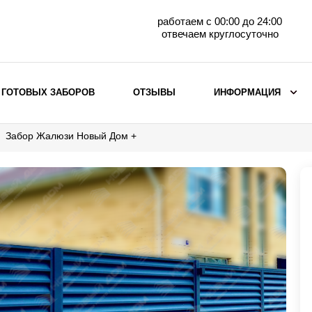
работаем с 00:00 до 24:00
отвечаем круглосуточно
 ГОТОВЫХ ЗАБОРОВ
ОТЗЫВЫ
ИНФОРМАЦИЯ
Забор Жалюзи Новый Дом +
ВЫБОР ПО МАТЕРИАЛУ
Заборы с кирпичными столбами
Заборы из евроштакетника
горизонтального
Металлические заборы для дачи
Забор жалюзи с кирпичными столбами
Металлические заборы
Металлические ограждения