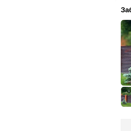
За
Вы
А р