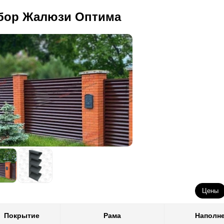
бор Жалюзи Оптима
 всегда можете выбрать забор по своим запросам. Не зависимо от
ассчитать свой будущий забор можете у нас на сайте в калькулятор
А для производства ламелей мы используем недорогую и проду
Приятным бонусом такого метода стало то, что монтажные отве
повышения итоговой стоимости. Это в свою очередь облегчит в
Цены
Покрытие
Рама
Наполн