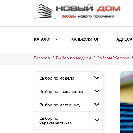
КАТАЛОГ
КАЛЬКУЛЯТОР
АДРЕСА
Главная
Выбор по модели
Заборы Жалюзи
ВЫБОР ПО МОДЕЛИ
Заборы Ранчо
Выбор по модели
Заборы Хай-тек
Заборы Классика
Выбор по назначению
Заборы Ранчо
Заборы Жалюзи
Заборы Хай-тек
Выбор по материалу
Заборы и ограждения для
Заборы Классика
детских садов
ВЫБОР ПО НАЗНАЧЕНИЮ
Заборы Жалюзи
Выбор по
Заборы с кирпичными столбами
Заборы для дачи
характеристикам
Заборы и ограждения для детских
Заборы из евроштакетника
Элитные заборы для коттеджей
садов