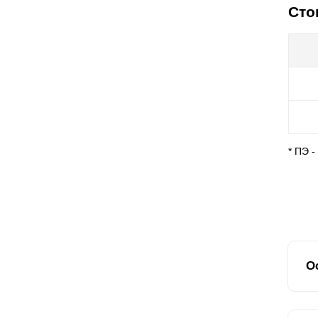
Сто
* ПЭ 
О